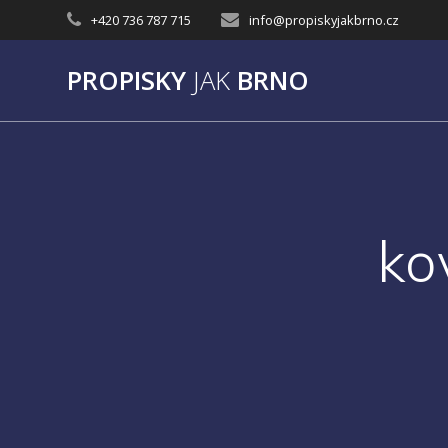
Přeskočit
+420 736 787 715
info@propiskyjakbrno.cz
na
obsah
PROPISKY
JAK
BRNO
ko