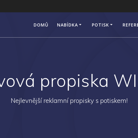
DOMŮ
NABÍDKA
POTISK
REFER
vová propiska W
Nejlevnější reklamní propisky s potiskem!