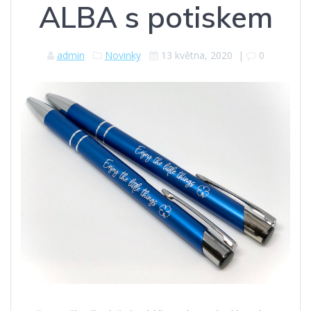
ALBA s potiskem
admin
Novinky
13 května, 2020
|
0