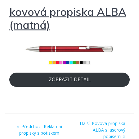
kovová propiska ALBA
(matná)
ZOBRAZIT DETAIL
Navigace
Další
Další:
Kovová propiska
Předchozí
Předchozí:
Reklamní
pro
příspěvek:
ALBA s laserový
příspěvek:
propisky s potiskem
popisem