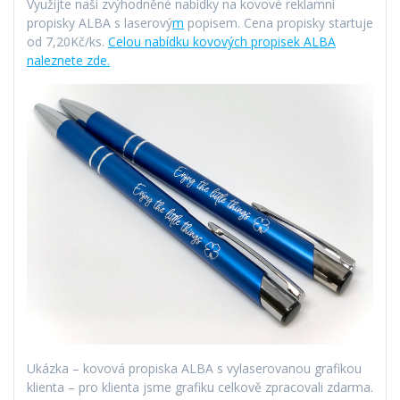
Využijte naší zvýhodněné nabídky na kovové reklamní
propisky ALBA s laserový
m
popisem. Cena propisky startuje
od 7,20Kč/ks.
Celou nabídku kovových propisek ALBA
naleznete zde.
Ukázka – kovová propiska ALBA s vylaserovanou grafikou
klienta – pro klienta jsme grafiku celkově zpracovali zdarma.