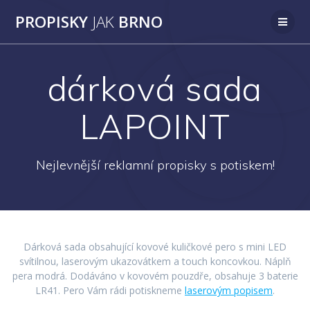
Přeskočit
PROPISKY
JAK
BRNO
na
obsah
dárková sada
LAPOINT
Nejlevnější reklamní propisky s potiskem!
Dárková sada obsahující kovové kuličkové pero s mini LED
svítilnou, laserovým ukazovátkem a touch koncovkou. Náplň
pera modrá. Dodáváno v kovovém pouzdře, obsahuje 3 baterie
LR41. Pero Vám rádi potiskneme
laserovým popisem
.