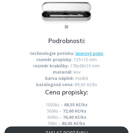
Podrobnosti:
technologie potisku:
laserový popis
rozměr propisky:
125×10 mm
rozměr krabičky:
178x38x19 mm
materiál:
kov
barva náplně:
modrá
katalogová cena:
89,60 Kč/ks
Cena propisky:
1000ks –
68,55 Kč/ks
500ks –
72,60 Kč/ks
300ks –
76,60 Kč/ks
50ks –
80,65 Kč/ks